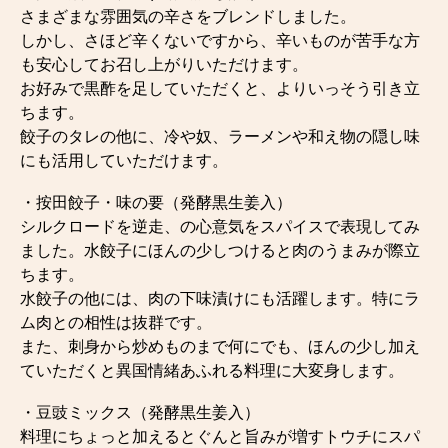
さまざまな雰囲気の辛さをブレンドしました。
しかし、さほど辛くないですから、辛いものが苦手な方
も安心してお召し上がりいただけます。
お好みで黒酢を足していただくと、よりいっそう引き立
ちます。
餃子のタレの他に、冷や奴、ラーメンや和え物の隠し味
にも活用していただけます。
・按田餃子・味の要（発酵黒生姜入）
シルクロードを逆走、の心意気をスパイスで表現してみ
ました。水餃子にほんの少しつけると肉のうまみが際立
ちます。
水餃子の他には、肉の下味漬けにも活躍します。特にラ
ム肉との相性は抜群です。
また、刺身から炒めものまで何にでも、ほんの少し加え
ていただくと異国情緒あふれる料理に大変身します。
・豆豉ミックス（発酵黒生姜入）
料理にちょっと加えるとぐんと旨みが増すトウチにスパ