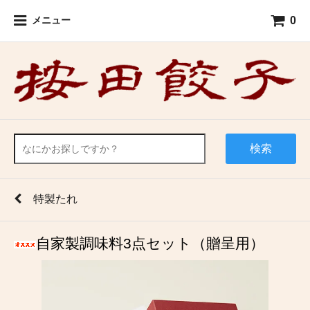
0
メニュー
検索
特製たれ
自家製調味料3点セット（贈呈用）