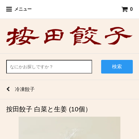
0
メニュー
検索
冷凍餃子
按田餃子 白菜と生姜 (10個）